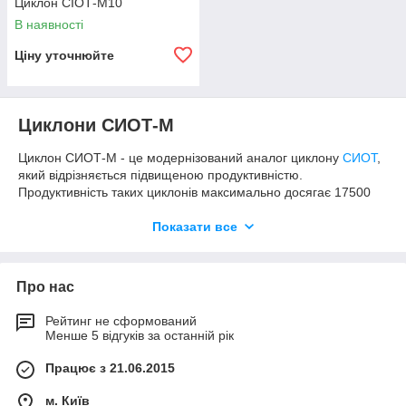
Циклон СІОТ-М10
В наявності
Ціну уточнюйте
Циклони СИОТ-М
Циклон СИОТ-М - це модернізований аналог циклону
СИОТ
,
який відрізняється підвищеною продуктивністю.
Продуктивність таких циклонів максимально досягає 17500
м3/год, що більш ніж на 50% вище, порівняно з
попередниками - СИОТ. Також в даній серії надаються три
Показати все
додаткових моделі з великим діаметром, яких немає в
циклонах СИОТ.
Інші характеристики циклонів
Про нас
Виконують грубу очистку повітря, промислових,
Рейтинг не сформований
Менше 5 відгуків за останній рік
технологічних газів та їх сумішей;
Можуть видаляти будь сухий пил, без абразивів і
Працює з 21.06.2015
злипаючих включень;
м. Київ
Максимальна можлива температура потоку при