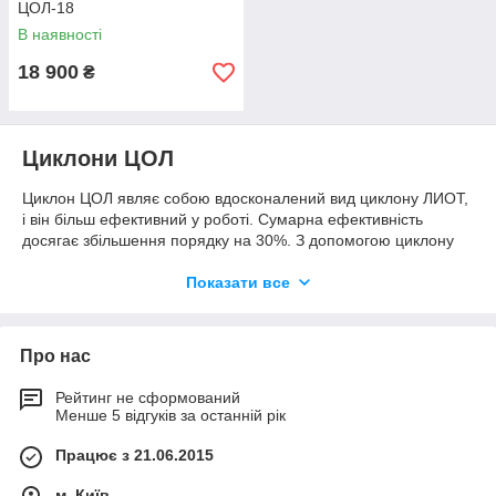
ЦОЛ-18
В наявності
18 900
₴
Циклони ЦОЛ
Циклон ЦОЛ являє собою вдосконалений вид циклону ЛИОТ,
і він більш ефективний у роботі. Сумарна ефективність
досягає збільшення порядку на 30%. З допомогою циклону
ЦОЛ можна видаляти дрібну пил і лушпиння, а також більш
крупні частки забруднень. Як приклад - зернові частинки і
Показати все
пил, тирса, також пил після шліфування дерева або металу,
пластику, будівельних матеріалів, сміття,
сільськогосподарських кормів, піску та ін
Про нас
Характеристики та переваги циклони
ЦОЛ
Рейтинг не сформований
Менше 5 відгуків за останній рік
Конструкція циклону надійна;
Працює з 21.06.2015
Ефективність очищення досягає 90%;
м. Київ