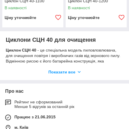
Циклон СЦН 40-1100
Циклон СЦН 40-1200
В наявності
В наявності
Ціну уточнюйте
Ціну уточнюйте
Циклони СЦН 40 для очищення
Циклон СЦН 40
- це спеціальна модель пиловловлювача,
для очищення повітря і виробничих газів від зернового пилу.
Відмінною рисою є його батарейна конструкція, яка
складається з чотирьох циліндрів. Циклон активно
застосовується при зернообработке, при зберіганні зернових
Показати все
продуктів і круп, на виробництві, яке пов'язане з обробкою
зернових виробів - наприклад, у харчовому виробництві, а
також в сільському господарстві, при заготівлі кормів. Також
Про нас
циклону є додаткові варіанти застосування. Наприклад, його
встановлюють для видалення з повітря частинок сажі, піску, а
Рейтинг не сформований
також металу, деревини, будматеріалів. Особливо доцільно
Менше 5 відгуків за останній рік
застосування даного агрегату для видалення шліфувального
пилу.
Працює з 21.06.2015
Характеристики циклону СЦН 40
м. Київ