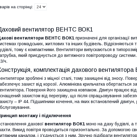
Даховий вентилятор ВЕНТС ВОК1
Дахові вентилятори ВЕНТС ВОК1
призначені для організації ви
истемах громадських, житлових та інших будівель. Відрізняються т
удівлі, тому є компактними. Вентилятори випускаються в типорозмі
атрубка, який приєднується до витяжного повітропроводу системи.
3/ч.
Конструкція, комплектація дахового вентилятор
ентилятори зроблені з міцної сталі, тому захищені від зносу. По
абезпечує захист від корозії. Алюмінієва крильчатка обертається 
ентилятора. Поверхня його захищена ковпаком. Двигун працює від
снащений захистом від перегріву, що після спрацьовування забез
ахисту – IP 44. Підшипники кочення, на яких встановлений двигун,
бслуговування.
Принцип монтажу і підключення
становлення дахової
вентилятор ВОК1
моно на даху будівлі, а 
ахти. Викид повітря проводиться горизонтально. За допомогою св
итяжним каналом, і з'єднується з ним. Зручно підібрати вентилятор