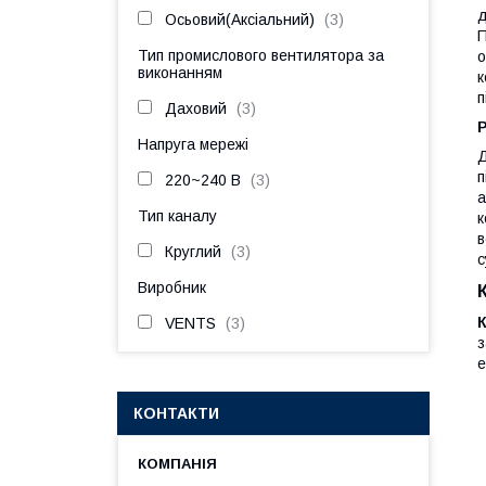
д
Осьовий(Аксіальний)
3
П
Тип промислового вентилятора за
о
виконанням
к
п
Даховий
3
Напруга мережі
Д
п
220~240 В
3
а
Тип каналу
к
в
Круглий
3
с
Виробник
VENTS
3
з
е
КОНТАКТИ