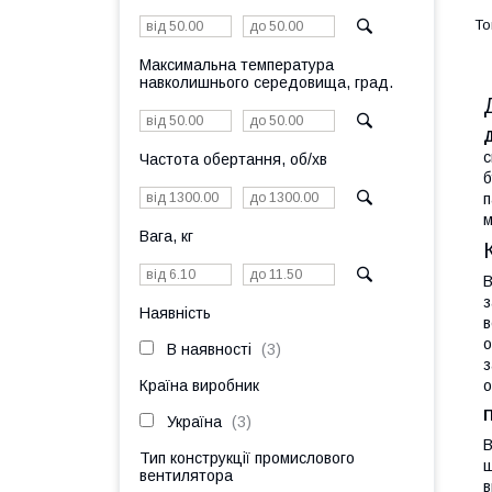
Максимальна температура
навколишнього середовища, град.
с
Частота обертання, об/хв
б
п
м
Вага, кг
В
з
Наявність
в
о
В наявності
3
з
о
Країна виробник
Україна
3
В
Тип конструкції промислового
ш
вентилятора
в