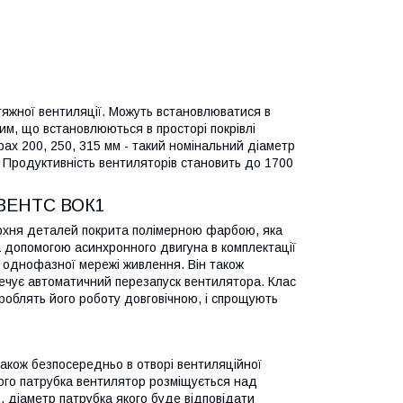
тяжної вентиляції. Можуть встановлюватися в
им, що встановлюються в просторі покрівлі
рах 200, 250, 315 мм - такий номінальний діаметр
 Продуктивність вентиляторів становить до 1700
а ВЕНТС ВОК1
верхня деталей покрита полімерною фарбою, яка
за допомогою асинхронного двигуна в комплектації
 однофазної мережі живлення. Він також
печує автоматичний перезапуск вентилятора. Клас
 роблять його роботу довговічною, і спрощують
також безпосередньо в отворі вентиляційної
ого патрубка вентилятор розміщується над
, діаметр патрубка якого буде відповідати