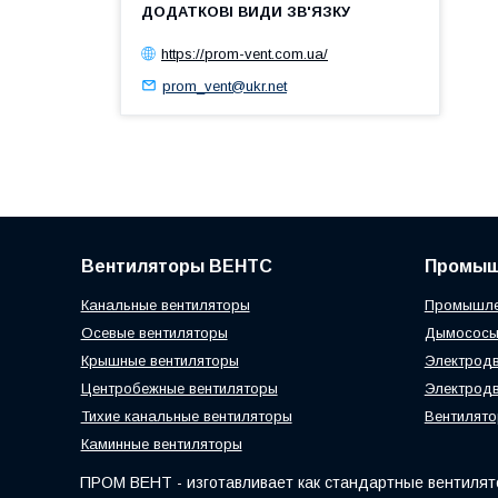
https://prom-vent.com.ua/
prom_vent@ukr.net
Вентиляторы ВЕНТС
Промыш
Канальные вентиляторы
Промышле
Осевые вентиляторы
Дымосос
Крышные вентиляторы
Электродв
Центробежные вентиляторы
Электродв
Тихие канальные вентиляторы
Вентилято
Каминные вентиляторы
ПРОМ ВЕНТ - изготавливает как стандартные вентилято