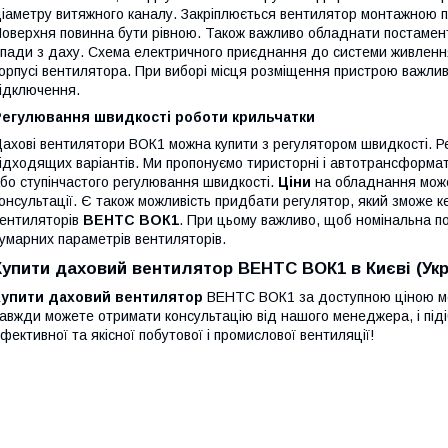
іаметру витяжного каналу. Закріплюється вентилятор монтажною п
оверхня повинна бути рівною. Також важливо обладнати постамен
пади з даху. Схема електричного приєднання до системи живлення
орпусі вентилятора. При виборі місця розміщення пристрою важлив
ідключення.
Регулювання швидкості роботи крильчатки
ахові вентилятори ВОК1 можна купити з регулятором швидкості. Ре
ідходящих варіантів. Ми пропонуємо тиристорні і автотрансформа
бо ступінчастого регулювання швидкості.
Ціни
на обладнання может
онсультації. Є також можливість придбати регулятор, який зможе 
ентиляторів
ВЕНТС ВОК1
. При цьому важливо, щоб номінальна по
умарних параметрів вентиляторів.
Купити даховий вентилятор ВЕНТС ВОК1 в Києві (Укра
Купити даховий вентилятор
ВЕНТС ВОК1 за доступною ціною мож
авжди можете отримати консультацію від нашого менеджера, і піді
фективної та якісної побутової і промислової вентиляції!