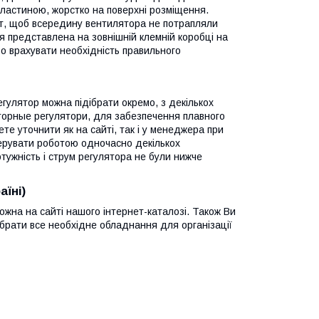
ластиною, жорстко на поверхні розміщення.
т, щоб всередину вентилятора не потрапляли
 представлена на зовнішній клемній коробці на
о врахувати необхідність правильного
гулятор можна підібрати окремо, з декількох
торные регулятори, для забезпечення плавного
е уточнити як на сайті, так і у менеджера при
керувати роботою одночасно декількох
тужність і струм регулятора не були нижче
їні)
на на сайті нашого інтернет-каталозі. Також Ви
брати все необхідне обладнання для організації