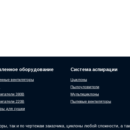
ленное оборудование
Система аспирации
нные вентиляторы
Цыклоны
ы
Пылоуловители
игатели 380В
Мультициклоны
игатели 220В
Пылевые вентиляторы
ры для сушки
ры, так и по чертежам заказчика, циклоны любой сложности, а та