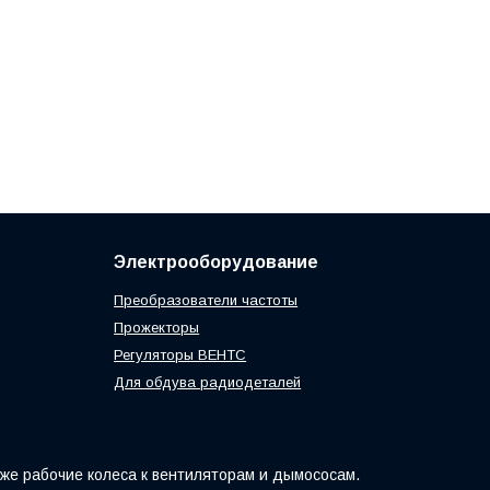
Электрооборудование
Преобразователи частоты
Прожекторы
Регуляторы ВЕНТС
Для обдува радиодеталей
кже рабочие колеса к вентиляторам и дымососам.