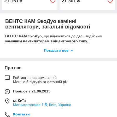
21 151
21 301
₴
₴
ВЕНТС КАМ ЭкоДуо камінні
вентилятори, загальні відомості
ВЕНТС КАМ ЭкоДуо
, що відносяться до двошвидкісним
камінним вентиляторам відцентрового типу
,
характеризується незначним споживанням електроенергії,
Показати все
високою продуктивністю і мінімальним рівнем шуму під час
роботи. Основним місцем установки
вентиляторів камінних
серії ВЕНТС КАМ ЭкоДуо
є системи опалення житлових
приміщень сезонного типу. За допомогою
камінних
Про нас
відцентрових вентиляторів
створюється тепло на основі
каміна як основного або резервного джерела опалення.
Рейтинг не сформований
Менше 5 відгуків за останній рік
Вентилятори даної серії з'єднуються з круглими
повітроводами діаметром 125 мм, 140 мм, 150 мм і 160 мм.
Працює з 21.06.2015
Камінні вентилятори, конструкція
м. Київ
Корпус
вентиляторів серії ВЕНТС КАМ ЭкоДуо
Магнитогорская 1 Б, Київ, Україна
виконується зі сталі, що пройшла попередньо оцинковку. В
Контакти
матеріалі є властивості звуко - і теплоізоляції за рахунок шару