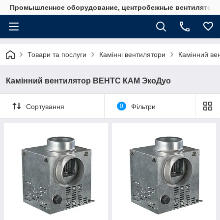
Промышленное оборудование, центробежные вентиляторы
Товари та послуги
Камінні вентилятори
Камінний ве
Камінний вентилятор ВЕНТС КАМ ЭкоДуо
Сортування
0
Фільтри